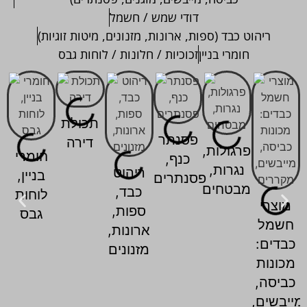
דודי שמש / חשמל
ריהוט כבד (ספות, ארונות, מזנונים, מיטות זוגיות)
חומרי בניין
זכוכיות / חלונות / לוחות גבס
תכולת
פסנתר
דירה
פרגולות,
חומרי
כנף,
נגרות,
ריהוט
בניין,
פסנתרים
מבטחים
כבד,
לוחות
מוצרי
ספות,
גבס
חשמל
ארונות,
כבדים:
מזנונים
מכונות
כביסה,
מייבשים,