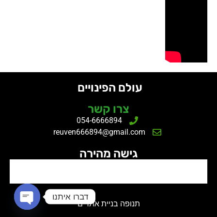
עולם הפינויים
צרו קשר
054-6666894
reuven666894@gmail.com
גישה מהירה
פינוי תכולת דירה
דברו איתנו
תנופה
בניית אתרים
n chaty