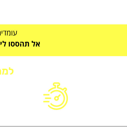
עומדים
אל תהססו ליצור 
למה
הגעה תוך 30 דק'