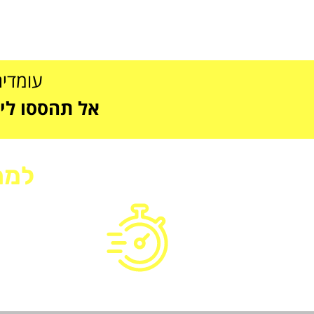
עומדים
אל תהססו ליצור 
למה
הגעה תוך 30 דק'